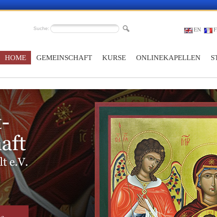
Suche:
EN
F
HOME
GEMEINSCHAFT
KURSE
ONLINEKAPELLEN
S
he