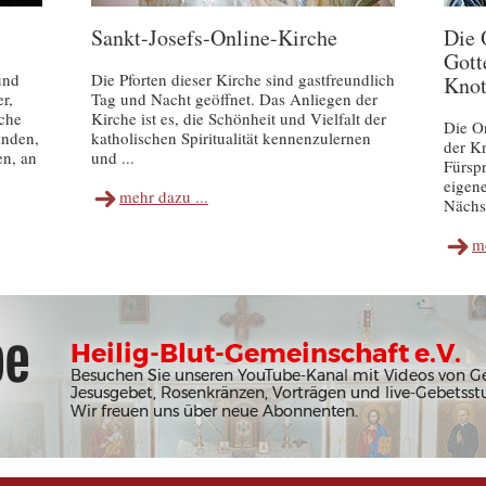
Sankt-Josefs-Online-Kirche
Die 
Gott
und
Die Pforten dieser Kirche sind gastfreundlich
Knot
r,
Tag und Nacht geöffnet. Das Anliegen der
iche
Kirche ist es, die Schönheit und Vielfalt der
Die On
inden,
katholischen Spiritualität kennenzulernen
der Kn
en, an
und ...
Fürspr
eigen
mehr dazu ...
Nächst
me