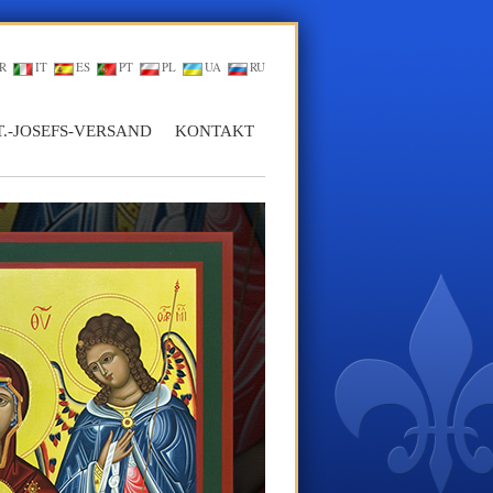
R
IT
ES
PT
PL
UA
RU
T.-JOSEFS-VERSAND
KONTAKT