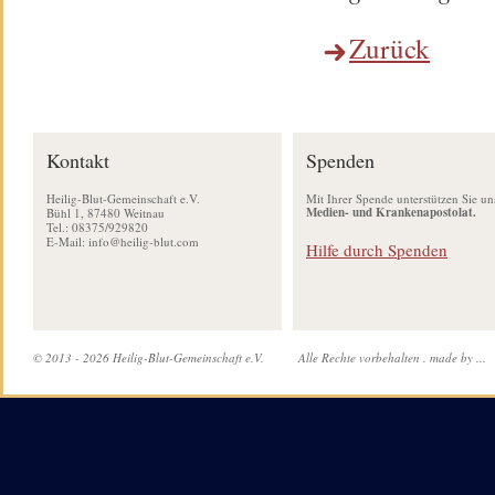
Zurück
Kontakt
Spenden
Heilig-Blut-Gemeinschaft e.V.
Mit Ihrer Spende unterstützen Sie un
Medien- und Krankenapostolat.
Bühl 1, 87480 Weitnau
Tel.: 08375/929820
E-Mail:
info@heilig-blut.com
Hilfe durch Spenden
© 2013 - 2026 Heilig-Blut-Gemeinschaft e.V.
Alle Rechte vorbehalten .
made by ...