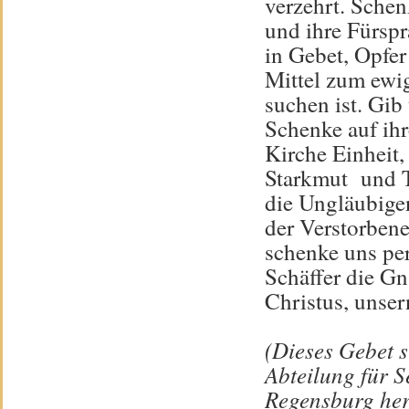
verzehrt. Schen
und ihre Fürspr
in Gebet, Opfe
Mittel zum ewig
suchen ist. Gib
Schenke auf ih
Kirche Einheit,
Starkmut und T
die Ungläubigen
der Verstorben
schenke uns per
Schäffer die Gn
Christus, unse
(Dieses Gebet s
Abteilung für 
Regensburg he