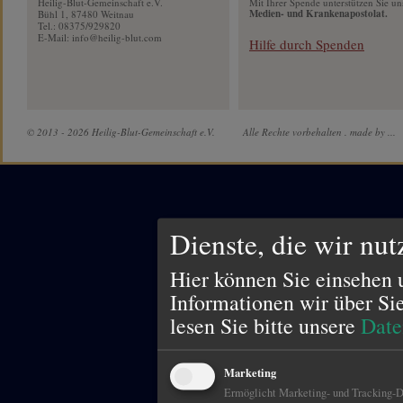
Heilig-Blut-Gemeinschaft e.V.
Mit Ihrer Spende unterstützen Sie un
Medien- und Krankenapostolat.
Bühl 1, 87480 Weitnau
Tel.: 08375/929820
E-Mail:
info@heilig-blut.com
Hilfe durch Spenden
© 2013 - 2026 Heilig-Blut-Gemeinschaft e.V.
Alle Rechte vorbehalten .
made by ...
Dienste, die wir nu
Hier können Sie einsehen 
Informationen wir über Si
lesen Sie bitte unsere
Date
Marketing
Ermöglicht Marketing- und Tracking-Di