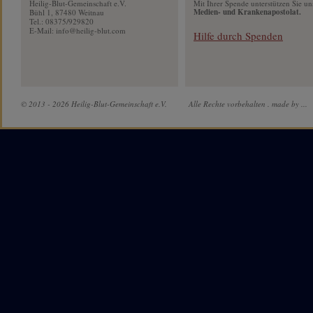
Heilig-Blut-Gemeinschaft e.V.
Mit Ihrer Spende unterstützen Sie un
Medien- und Krankenapostolat.
Bühl 1, 87480 Weitnau
Tel.: 08375/929820
E-Mail:
info@heilig-blut.com
Hilfe durch Spenden
© 2013 - 2026 Heilig-Blut-Gemeinschaft e.V.
Alle Rechte vorbehalten .
made by ...