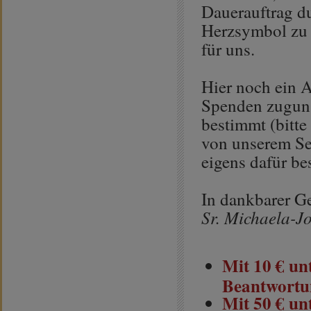
Dauerauftrag du
Herzsymbol zu u
für uns.
Hier noch ein A
Spenden zuguns
bestimmt (bitte
von unserem Se
eigens dafür b
In dankbarer G
Sr. Michaela-Jo
Mit 10 € un
Beantwortun
Mit 50 € un