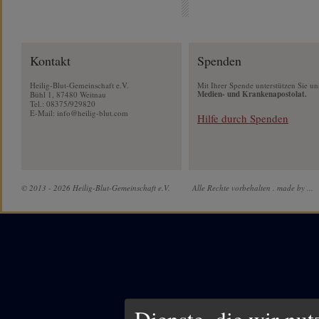
Kontakt
Spenden
Heilig-Blut-Gemeinschaft e.V.
Mit Ihrer Spende unterstützen Sie un
Medien- und Krankenapostolat.
Bühl 1, 87480 Weitnau
Tel.: 08375/929820
E-Mail:
info@heilig-blut.com
Hilfe durch Spenden
© 2013 - 2026 Heilig-Blut-Gemeinschaft e.V.
Alle Rechte vorbehalten .
made by ...
Dienste, die wir nu