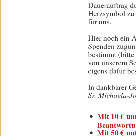
Dauerauftrag du
Herzsymbol zu u
für uns.
Hier noch ein A
Spenden zuguns
bestimmt (bitte
von unserem Se
eigens dafür b
In dankbarer G
Sr. Michaela-Jo
Mit 10 € un
Beantwortun
Mit 50 € un