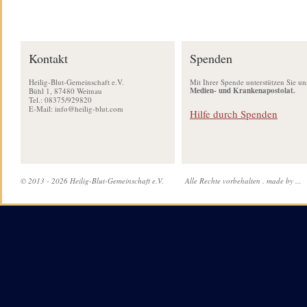
Kontakt
Spenden
Heilig-Blut-Gemeinschaft e.V.
Mit Ihrer Spende unterstützen Sie un
Medien- und Krankenapostolat.
Bühl 1, 87480 Weitnau
Tel.: 08375/929820
E-Mail:
info@heilig-blut.com
Hilfe durch Spenden
© 2013 - 2026 Heilig-Blut-Gemeinschaft e.V.
Alle Rechte vorbehalten .
made by ...