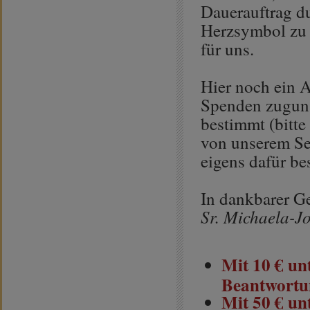
Dauerauftrag du
Herzsymbol zu u
für uns.
Hier noch ein A
Spenden zuguns
bestimmt (bitte
von unserem Se
eigens dafür b
In dankbarer G
Sr. Michaela-Jo
Mit 10 € un
Beantwortun
Mit 50 € un