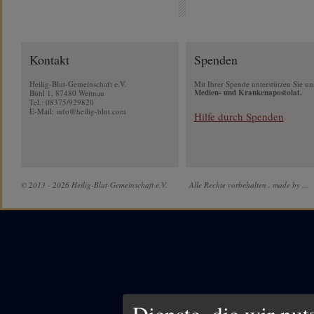
Kontakt
Spenden
Heilig-Blut-Gemeinschaft e.V.
Mit Ihrer Spende unterstützen Sie un
Medien- und Krankenapostolat.
Bühl 1, 87480 Weitnau
Tel.: 08375/929820
E-Mail:
info@heilig-blut.com
Hilfe durch Spenden
© 2013 - 2026 Heilig-Blut-Gemeinschaft e.V.
Alle Rechte vorbehalten .
made by ...
Dienste, die wir nu