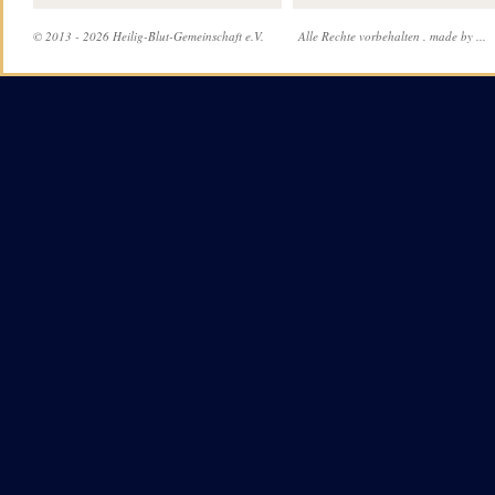
© 2013 - 2026 Heilig-Blut-Gemeinschaft e.V.
Alle Rechte vorbehalten .
made by ...