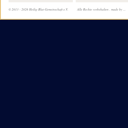
© 2013 - 2026 Heilig-Blut-Gemeinschaft e.V.
Alle Rechte vorbehalten .
made by ...