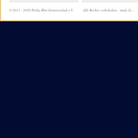
© 2013 - 2026 Heilig-Blut-Gemeinschaft e.V.
Alle Rechte vorbehalten .
made by ...