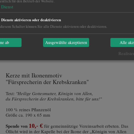
ntlich für den Betrieb der Website.
Dienst
e Dienste aktivieren oder deaktivieren
diesem Schalter können Sie alle Dienste aktivieren oder deaktivieren.
hne ab
Ausgewählte akzeptieren
Alle akz
Katalog PDF
Realisie
Kerze mit Ikonenmotiv
"Fürsprecherin der Krebskranken"
Text:
"Heilige Gottesmutter, Königin von Allen,
du Fürsprecherin der Krebskranken, bitte für uns!"
100 % reines Pflanzenöl
Größe ca. 190 x 65 mm
10,- €
Spende von
für gemeinnützige Vereinsarbeit erbeten. Das
Öllicht wird in der Kapelle bei der Ikone der „Königin von Allen