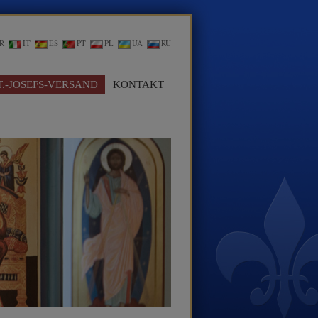
R
IT
ES
PT
PL
UA
RU
T.-JOSEFS-VERSAND
KONTAKT