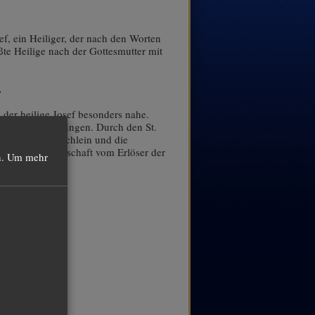
f, ein Heiliger, der nach den Worten
ößte Heilige nach der Gottesmutter mit
.
.
 der heilige Josef besonders nahe.
ältigen Anforderungen. Durch den St.
uck von Gebetbüchlein und die
ig-Blut-Gemeinschaft vom Erlöser der
.
Um mehr