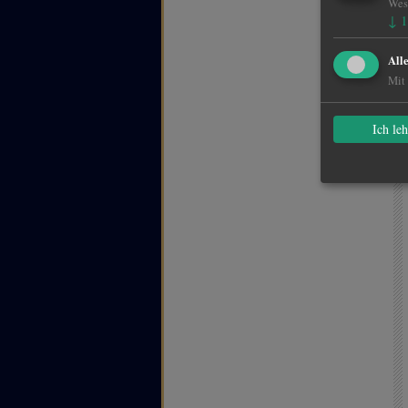
Wese
↓
1
All
Mit 
Ich le