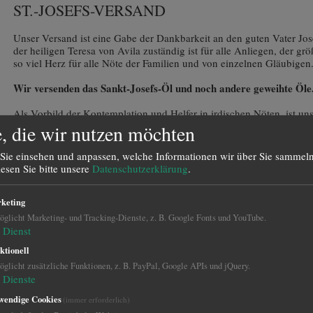
ST.-JOSEFS-VERSAND
Unser Versand ist eine Gabe der Dankbarkeit an den guten Vater Jose
der heiligen Teresa von Avila zuständig ist für alle Anliegen, der gr
so viel Herz für alle Nöte der Familien und von einzelnen Gläubigen
Wir versenden das Sankt-Josefs-Öl und noch andere geweihte Öle
Als Vorbild der Kontemplation und Helfer in irdischen Nöten, ist uns
Auch als „Patron der Arbeiter“, inmitten einer Arbeitswelt mit vielf
, die wir nutzen möchten
Josef’s Versand unterstützen Sie das Schriftenapostolat, den Neudr
Beantwortung von Briefen mit Gebetsanliegen unseres Vereins „Heil
Sie einsehen und anpassen, welche Informationen wir über Sie sammeln
Welt, e.V.
lesen Sie bitte unsere
Datenschutzerklärung
.
Wir danken Ihnen für Ihre Unterstützung!
keting
glicht Marketing- und Tracking-Dienste, z. B. Google Fonts und YouTube.
Dienst
ktionell
glicht zusätzliche Funktionen, z. B. PayPal, Google APIs und jQuery.
Dienste
wendige Cookies
(immer erforderlich)