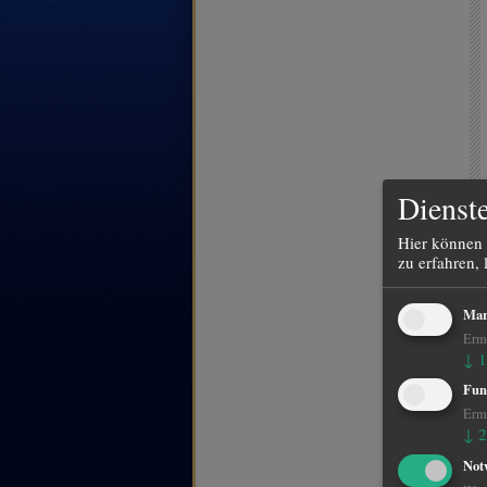
Dienste
Hier können 
zu erfahren, 
Mar
Ermö
↓
1
Fun
Ermö
↓
2
Not