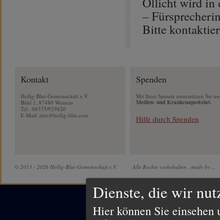
Öllicht wird in
– Fürsprecherin
Bitte kontaktie
Kontakt
Spenden
Heilig-Blut-Gemeinschaft e.V.
Mit Ihrer Spende unterstützen Sie un
Medien- und Krankenapostolat.
Bühl 1, 87480 Weitnau
Tel.: 08375/929820
E-Mail:
info@heilig-blut.com
Hilfe durch Spenden
© 2013 - 2026 Heilig-Blut-Gemeinschaft e.V.
Alle Rechte vorbehalten .
made by ...
Dienste, die wir nu
Hier können Sie einsehen 