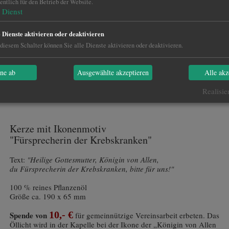
ntlich für den Betrieb der Website.
Dienst
e Dienste aktivieren oder deaktivieren
diesem Schalter können Sie alle Dienste aktivieren oder deaktivieren.
hne ab
Ausgewählte akzeptieren
Alle akz
Katalog PDF
Realisie
Kerze mit Ikonenmotiv
"Fürsprecherin der Krebskranken"
Text:
"Heilige Gottesmutter, Königin von Allen,
du Fürsprecherin der Krebskranken, bitte für uns!"
100 % reines Pflanzenöl
Größe ca. 190 x 65 mm
10,- €
Spende von
für gemeinnützige Vereinsarbeit erbeten. Das
Öllicht wird in der Kapelle bei der Ikone der „Königin von Allen