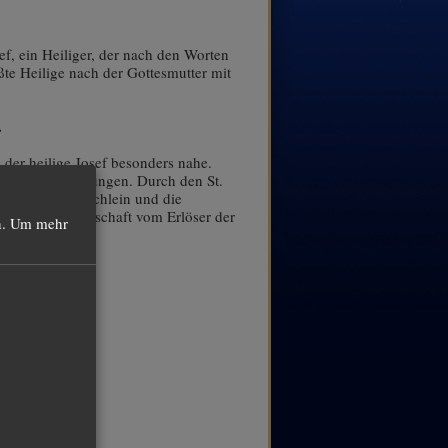
f, ein Heiliger, der nach den Worten
ößte Heilige nach der Gottesmutter mit
.
.
 der heilige Josef besonders nahe.
ältigen Anforderungen. Durch den St.
uck von Gebetbüchlein und die
ig-Blut-Gemeinschaft vom Erlöser der
.
Um mehr