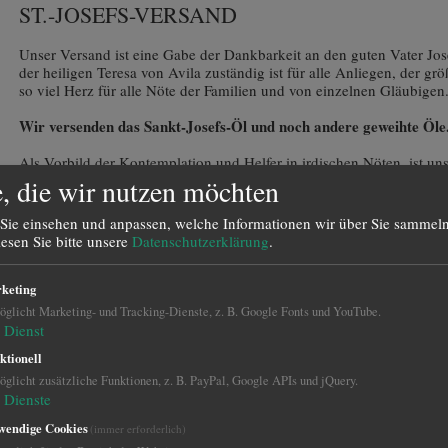
ST.-JOSEFS-VERSAND
Unser Versand ist eine Gabe der Dankbarkeit an den guten Vater Jose
der heiligen Teresa von Avila zuständig ist für alle Anliegen, der gr
so viel Herz für alle Nöte der Familien und von einzelnen Gläubigen
Wir versenden das Sankt-Josefs-Öl und noch andere geweihte Öle
Als Vorbild der Kontemplation und Helfer in irdischen Nöten, ist uns
Auch als „Patron der Arbeiter“, inmitten einer Arbeitswelt mit vielf
, die wir nutzen möchten
Josef’s Versand unterstützen Sie das Schriftenapostolat, den Neudr
Beantwortung von Briefen mit Gebetsanliegen unseres Vereins „Heil
Sie einsehen und anpassen, welche Informationen wir über Sie sammeln
Welt, e.V.
lesen Sie bitte unsere
Datenschutzerklärung
.
Wir danken Ihnen für Ihre Unterstützung!
keting
glicht Marketing- und Tracking-Dienste, z. B. Google Fonts und YouTube.
Dienst
ktionell
glicht zusätzliche Funktionen, z. B. PayPal, Google APIs und jQuery.
Dienste
wendige Cookies
(immer erforderlich)