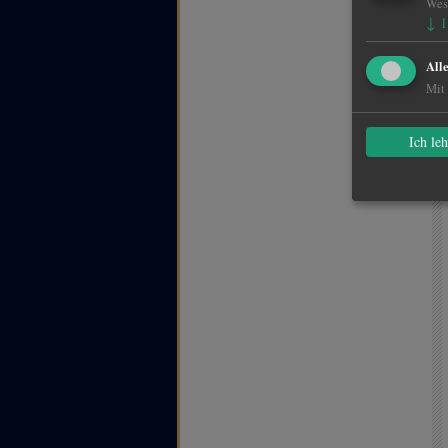
Wese
↓
1
All
Mit 
Ich le