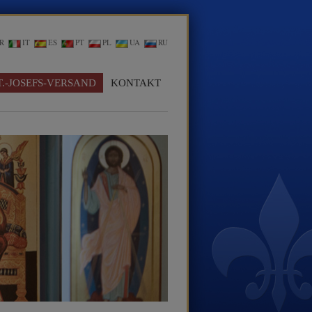
R
IT
ES
PT
PL
UA
RU
T.-JOSEFS-VERSAND
KONTAKT