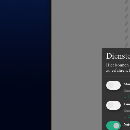
Dienste
Hier können 
zu erfahren, 
Mar
Ermö
↓
1
Fun
Ermö
↓
2
Not