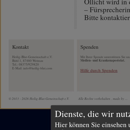
Öllicht wird in
– Fürsprecherin
Bitte kontaktie
Kontakt
Spenden
Heilig-Blut-Gemeinschaft e.V.
Mit Ihrer Spende unterstützen Sie un
Medien- und Krankenapostolat.
Bühl 1, 87480 Weitnau
Tel.: 08375/929820
E-Mail:
info@heilig-blut.com
Hilfe durch Spenden
© 2013 - 2026 Heilig-Blut-Gemeinschaft e.V.
Alle Rechte vorbehalten .
made by ...
Dienste, die wir nu
Hier können Sie einsehen 