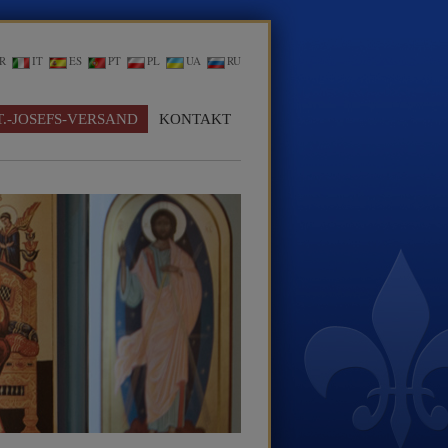
R
IT
ES
PT
PL
UA
RU
T.-JOSEFS-VERSAND
KONTAKT