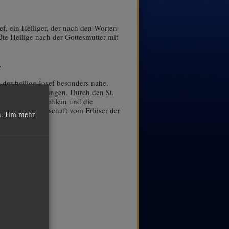
f, ein Heiliger, der nach den Worten
ößte Heilige nach der Gottesmutter mit
.
.
 der heilige Josef besonders nahe.
ältigen Anforderungen. Durch den St.
uck von Gebetbüchlein und die
ig-Blut-Gemeinschaft vom Erlöser der
.
Um mehr