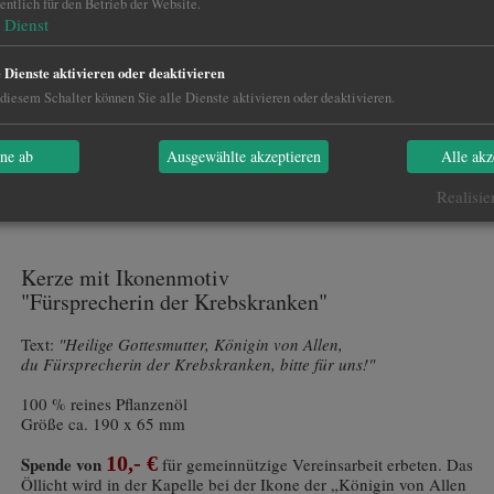
ntlich für den Betrieb der Website.
Dienst
e Dienste aktivieren oder deaktivieren
diesem Schalter können Sie alle Dienste aktivieren oder deaktivieren.
hne ab
Ausgewählte akzeptieren
Alle akz
Katalog PDF
Realisie
Kerze mit Ikonenmotiv
"Fürsprecherin der Krebskranken"
Text:
"Heilige Gottesmutter, Königin von Allen,
du Fürsprecherin der Krebskranken, bitte für uns!"
100 % reines Pflanzenöl
Größe ca. 190 x 65 mm
10,- €
Spende von
für gemeinnützige Vereinsarbeit erbeten. Das
Öllicht wird in der Kapelle bei der Ikone der „Königin von Allen