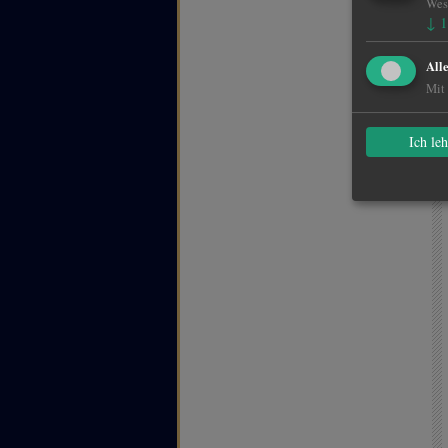
Wese
↓
1
All
Mit 
Ich le