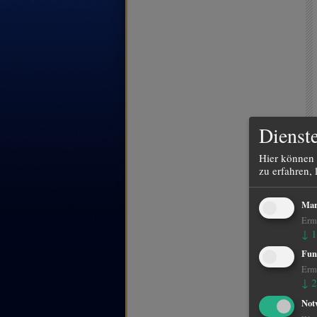
Dienste
Hier können 
zu erfahren, 
Mar
Ermö
↓
1
Fun
Ermö
↓
2
Not