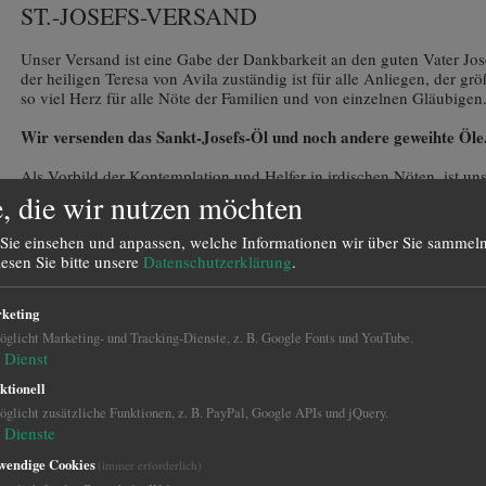
ST.-JOSEFS-VERSAND
Unser Versand ist eine Gabe der Dankbarkeit an den guten Vater Jose
der heiligen Teresa von Avila zuständig ist für alle Anliegen, der gr
so viel Herz für alle Nöte der Familien und von einzelnen Gläubigen
Wir versenden das Sankt-Josefs-Öl und noch andere geweihte Öle
Als Vorbild der Kontemplation und Helfer in irdischen Nöten, ist uns
Auch als „Patron der Arbeiter“, inmitten einer Arbeitswelt mit vielf
, die wir nutzen möchten
Josef’s Versand unterstützen Sie das Schriftenapostolat, den Neudr
Beantwortung von Briefen mit Gebetsanliegen unseres Vereins „Heil
Sie einsehen und anpassen, welche Informationen wir über Sie sammeln
Welt, e.V.
lesen Sie bitte unsere
Datenschutzerklärung
.
Wir danken Ihnen für Ihre Unterstützung!
keting
glicht Marketing- und Tracking-Dienste, z. B. Google Fonts und YouTube.
Dienst
ktionell
glicht zusätzliche Funktionen, z. B. PayPal, Google APIs und jQuery.
Dienste
wendige Cookies
(immer erforderlich)