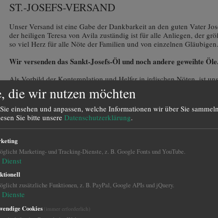
ST.-JOSEFS-VERSAND
Unser Versand ist eine Gabe der Dankbarkeit an den guten Vater Jose
der heiligen Teresa von Avila zuständig ist für alle Anliegen, der gr
so viel Herz für alle Nöte der Familien und von einzelnen Gläubigen
Wir versenden das Sankt-Josefs-Öl und noch andere geweihte Öle
Als Vorbild der Kontemplation und Helfer in irdischen Nöten, ist uns
Auch als „Patron der Arbeiter“, inmitten einer Arbeitswelt mit vielf
, die wir nutzen möchten
Josef’s Versand unterstützen Sie das Schriftenapostolat, den Neudr
Beantwortung von Briefen mit Gebetsanliegen unseres Vereins „Heil
Sie einsehen und anpassen, welche Informationen wir über Sie sammeln
Welt, e.V.
lesen Sie bitte unsere
Datenschutzerklärung
.
Wir danken Ihnen für Ihre Unterstützung!
keting
glicht Marketing- und Tracking-Dienste, z. B. Google Fonts und YouTube.
Dienst
ktionell
glicht zusätzliche Funktionen, z. B. PayPal, Google APIs und jQuery.
Dienste
wendige Cookies
(immer erforderlich)