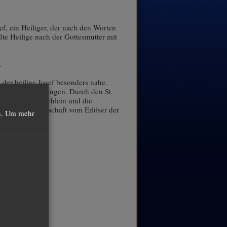
f, ein Heiliger, der nach den Worten
ößte Heilige nach der Gottesmutter mit
.
.
 der heilige Josef besonders nahe.
ältigen Anforderungen. Durch den St.
uck von Gebetbüchlein und die
ig-Blut-Gemeinschaft vom Erlöser der
.
Um mehr