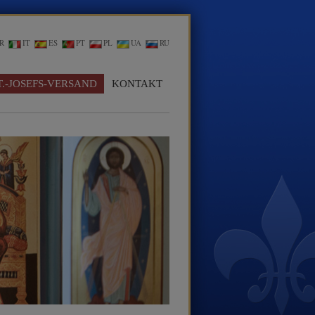
R
IT
ES
PT
PL
UA
RU
T.-JOSEFS-VERSAND
KONTAKT