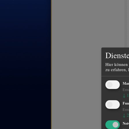
Dienste
Hier können 
zu erfahren, 
Mar
Ermö
↓
1
Fun
Ermö
↓
2
Not