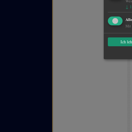
Wese
↓
1
All
Mit 
Ich le