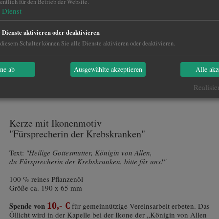
ntlich für den Betrieb der Website.
Dienst
e Dienste aktivieren oder deaktivieren
diesem Schalter können Sie alle Dienste aktivieren oder deaktivieren.
hne ab
Ausgewählte akzeptieren
Alle akz
Katalog PDF
Realisie
Kerze mit Ikonenmotiv
"Fürsprecherin der Krebskranken"
Text:
"Heilige Gottesmutter, Königin von Allen,
du Fürsprecherin der Krebskranken, bitte für uns!"
100 % reines Pflanzenöl
Größe ca. 190 x 65 mm
10,- €
Spende von
für gemeinnützige Vereinsarbeit erbeten. Das
Öllicht wird in der Kapelle bei der Ikone der „Königin von Allen