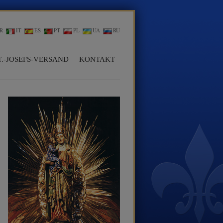
R
IT
ES
PT
PL
UA
RU
T.-JOSEFS-VERSAND
KONTAKT