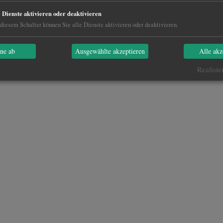
e Dienste aktivieren oder deaktivieren
diesem Schalter können Sie alle Dienste aktivieren oder deaktivieren.
hne ab
Ausgewählte akzeptieren
Alle akz
Realisie