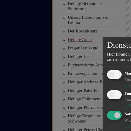
»
Heilige Bernadette
Soubirous
»
Unsere Liebe Frau von
Fatima
»
Der Rosenkranz
»
Heilige Anna
Dienste
»
Prager Jesuskind
Hier können 
»
Heiliger Josef
zu erfahren, 
»
Eucharistische Anbetung
Mar
»
Kreuzwegstationen
Ermö
»
Heiliger Andreas Bessette
↓
1
»
Heiliger Pater Pio
Fun
»
Heilige Philomena
Ermö
↓
2
»
Heiliger Pfarrer von Ars
Not
»
Heilige Birgitta von
Wese
Schweden
↓
1
»
Heiliger Petrus Claver