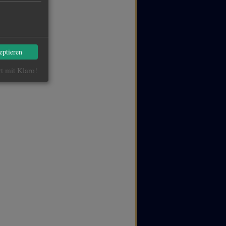
eptieren
rt mit Klaro!