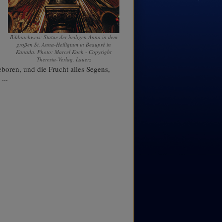
Bildnachweis: Statue der heiligen Anna in dem
großen St. Anna-Heiligtum in Beaupré in
Kanada. Photo: Marcel Koch - Copyright
Theresia-Verlag, Lauerz
boren, und die Frucht alles Segens,
...