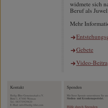
widmete sich n
Beruf als Juweli
Mehr Informati
Entstehungsg
Gebete
Video-Beitra
Kontakt
Spenden
Heilig-Blut-Gemeinschaft e.V.
Mit Ihrer Spende unterstützen Sie un
Medien- und Krankenapostolat.
Bühl 1, 87480 Weitnau
Tel.: 08375/929820
E-Mail:
info@heilig-blut.com
Hilfe durch Spenden