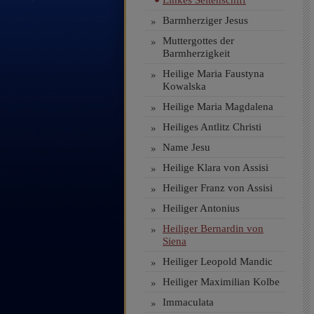
Linkes Seitenschiff
»
Barmherziger Jesus
»
Muttergottes der
Barmherzigkeit
»
Heilige Maria Faustyna
Kowalska
»
Heilige Maria Magdalena
»
Heiliges Antlitz Christi
»
Name Jesu
»
Heilige Klara von Assisi
»
Heiliger Franz von Assisi
»
Heiliger Antonius
»
Heiliger Bernardin von
Siena
»
Heiliger Leopold Mandic
»
Heiliger Maximilian Kolbe
»
Immaculata