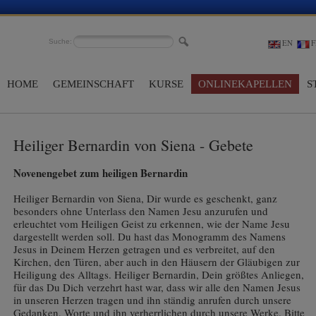
Suche:
EN
F
HOME
GEMEINSCHAFT
KURSE
ONLINEKAPELLEN
S
Heiliger Bernardin von Siena - Gebete
Novenengebet zum heiligen Bernardin
Heiliger Bernardin von Siena, Dir wurde es geschenkt, ganz
besonders ohne Unterlass den Namen Jesu anzurufen und
erleuchtet vom Heiligen Geist zu erkennen, wie der Name Jesu
dargestellt werden soll. Du hast das Monogramm des Namens
Jesus in Deinem Herzen getragen und es verbreitet, auf den
Kirchen, den Türen, aber auch in den Häusern der Gläubigen zur
Heiligung des Alltags. Heiliger Bernardin, Dein größtes Anliegen,
für das Du Dich verzehrt hast war, dass wir alle den Namen Jesus
in unseren Herzen tragen und ihn ständig anrufen durch unsere
Gedanken, Worte und ihn verherrlichen durch unsere Werke. Bitte