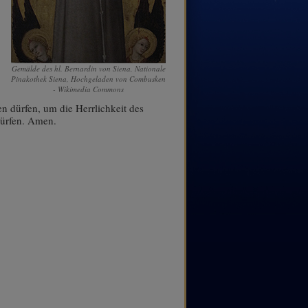
Gemälde des hl. Bernardin von Siena, Nationale
Pinakothek Siena, Hochgeladen von Combusken
- Wikimedia Commons
n dürfen, um die Herrlichkeit des
dürfen. Amen.