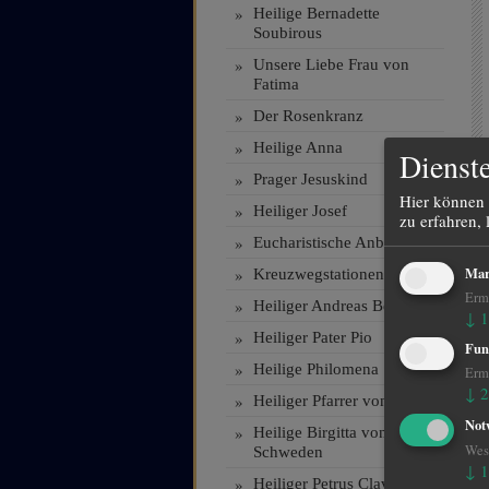
»
Heilige Bernadette
Soubirous
»
Unsere Liebe Frau von
Fatima
»
Der Rosenkranz
»
Heilige Anna
Dienste
»
Prager Jesuskind
Hier können 
»
Heiliger Josef
zu erfahren, 
»
Eucharistische Anbetung
Mar
»
Kreuzwegstationen
Ermö
»
Heiliger Andreas Bessette
↓
1
»
Heiliger Pater Pio
Fun
»
Heilige Philomena
Ermö
↓
2
»
Heiliger Pfarrer von Ars
Not
»
Heilige Birgitta von
Wese
Schweden
↓
1
»
Heiliger Petrus Claver