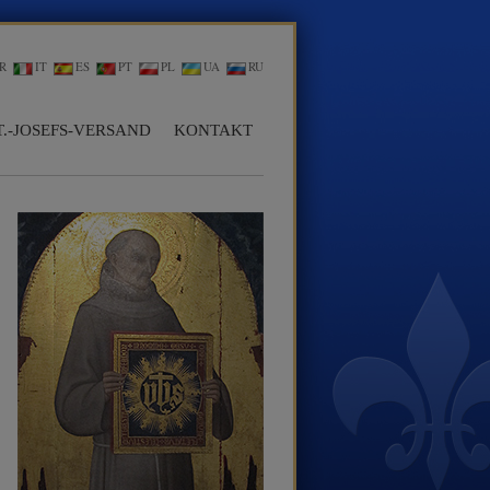
R
IT
ES
PT
PL
UA
RU
T.-JOSEFS-VERSAND
KONTAKT