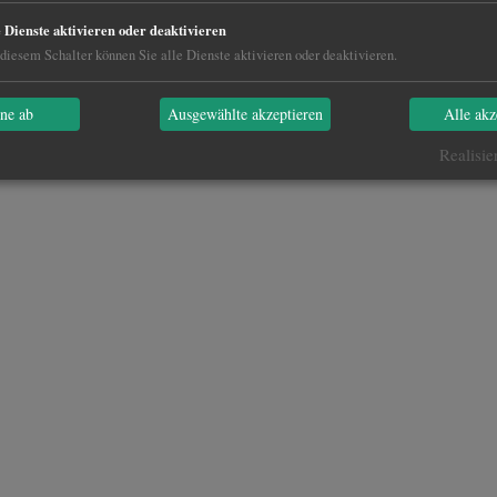
e Dienste aktivieren oder deaktivieren
diesem Schalter können Sie alle Dienste aktivieren oder deaktivieren.
hne ab
Ausgewählte akzeptieren
Alle akz
Realisie