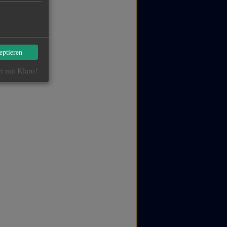
eptieren
rt mit Klaro!