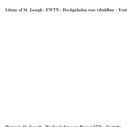
Litany of St. Joseph - EWTN - Hochgeladen von: ribaldboy - You
Hymn to St. Joseph - Hochgeladen von: Roman1776 - Youtube