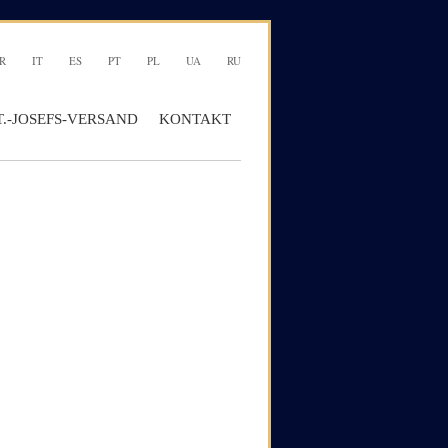
R
IT
ES
PT
PL
UA
RU
T.-JOSEFS-VERSAND
KONTAKT