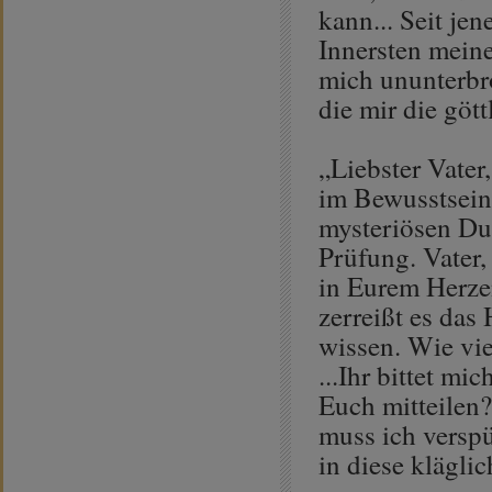
kann... Seit je
Innersten meine
mich ununterbro
die mir die gött
„Liebster Vater
im Bewusstsein 
mysteriösen Dun
Prüfung. Vater,
in Eurem Herze
zerreißt es das
wissen. Wie vie
...Ihr bittet m
Euch mitteilen
muss ich versp
in diese klägli