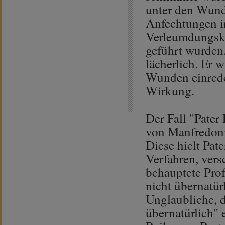
unter den Wundm
Anfechtungen i
Verleumdungska
geführt wurden
lächerlich. Er 
Wunden einrede
Wirkung.
Der Fall "Pater
von Manfredoni
Diese hielt Pat
Verfahren, ver
behauptete Pro
nicht übernatür
Unglaubliche, d
übernatürlich" 