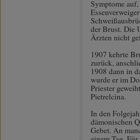
Symptome auf, d
Essenverweiger
Schweißausbrüc
der Brust. Die
Ärzten nicht g
1907 kehrte Bru
zurück, anschli
1908 dann in d
wurde er im Do
Priester geweiht
Pietrelcina.
In den Folgejah
dämonischen Qu
Gebet. An manc
einem Tag. Für 