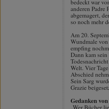
bedeckt war vo
anderen Padre P
abgemagert, der
so noch mehr d
Am 20. Septemb
Wundmale von Pa
empfing nochma
Dann kam sein 
Todesnachricht 
Welt. Vier Tage
Abschied nehme
Sein Sarg wurde
Grazie beigeset
Gedanken von 
„Wer Bücher lies