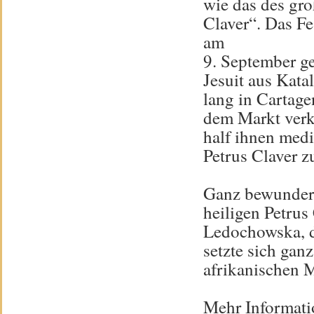
wie das des gro
Claver“. Das Fe
am
9. September gef
Jesuit aus Katal
lang in Cartage
dem Markt verka
half ihnen medi
Petrus Claver 
Ganz bewundern
heiligen Petrus
Ledochowska, di
setzte sich gan
afrikanischen M
Mehr Informati