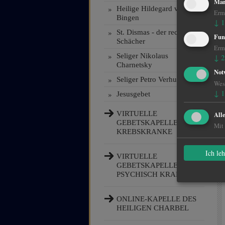
Mar
»
Heilige Hildegard von
Ermö
Bingen
↓
1
»
St. Dismas - der rechte
Fun
Schächer
Ermö
»
Seliger Nikolaus
↓
2
Charnetsky
Not
»
Seliger Petro Verhun
Wese
↓
1
»
Jesusgebet
VIRTUELLE
All
GEBETSKAPELLE FÜR
Mit 
KREBSKRANKE
Ich le
VIRTUELLE
GEBETSKAPELLE FÜR
PSYCHISCH KRANKE
ONLINE-KAPELLE DES
HEILIGEN CHARBEL