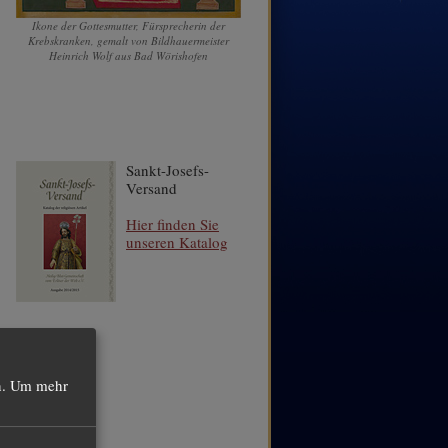
Ikone der Gottesmutter, Fürsprecherin der
Krebskranken, gemalt von Bildhauermeister
Heinrich Wolf aus Bad Wörishofen
Sankt-Josefs-
Versand
Hier finden Sie
unseren Katalog
.
Um mehr