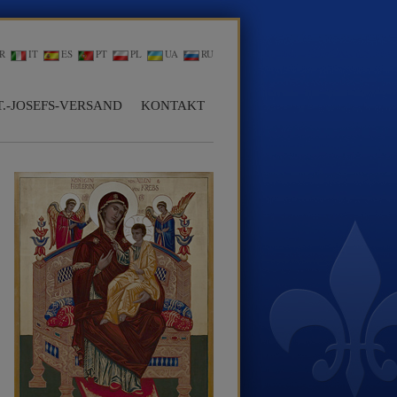
R
IT
ES
PT
PL
UA
RU
T.-JOSEFS-VERSAND
KONTAKT