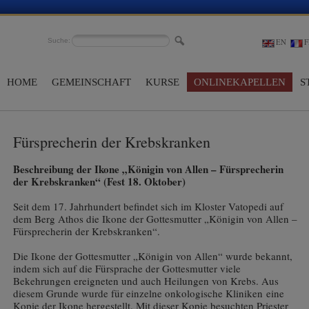
Suche:
EN
F
HOME
GEMEINSCHAFT
KURSE
ONLINEKAPELLEN
S
Fürsprecherin der Krebskranken
Beschreibung der Ikone „Königin von Allen – Fürsprecherin
der Krebskranken“ (Fest 18. Oktober)
Seit dem 17. Jahrhundert befindet sich im Kloster Vatopedi auf
dem Berg Athos die Ikone der Gottesmutter „Königin von Allen –
Fürsprecherin der Krebskranken“.
Die Ikone der Gottesmutter „Königin von Allen“ wurde bekannt,
indem sich auf die Fürsprache der Gottesmutter viele
Bekehrungen ereigneten und auch Heilungen von Krebs. Aus
diesem Grunde wurde für einzelne onkologische Kliniken eine
Kopie der Ikone hergestellt. Mit dieser Kopie besuchten Priester