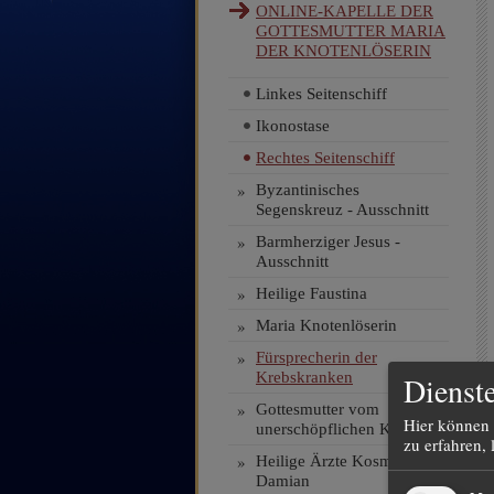
ONLINE-KAPELLE DER
GOTTESMUTTER MARIA
DER KNOTENLÖSERIN
Linkes Seitenschiff
Ikonostase
Rechtes Seitenschiff
»
Byzantinisches
Segenskreuz - Ausschnitt
»
Barmherziger Jesus -
Ausschnitt
»
Heilige Faustina
»
Maria Knotenlöserin
»
Fürsprecherin der
Krebskranken
Dienste
»
Gottesmutter vom
Hier können 
unerschöpflichen Kelch
zu erfahren, 
»
Heilige Ärzte Kosmas und
Damian