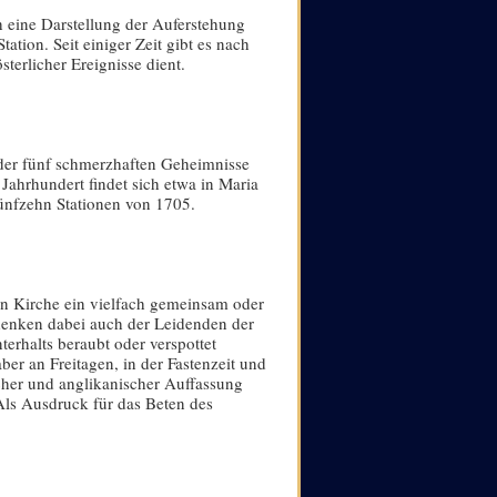
ch eine Darstellung der Auferstehung
tation. Seit einiger Zeit gibt es nach
terlicher Ereignisse dient.
 der fünf schmerzhaften Geheimnisse
Jahrhundert findet sich etwa in Maria
fünfzehn Stationen von 1705.
en Kirche ein vielfach gemeinsam oder
edenken dabei auch der Leidenden der
nterhalts beraubt oder verspottet
er an Freitagen, in der Fastenzeit und
cher und anglikanischer Auffassung
Als Ausdruck für das Beten des