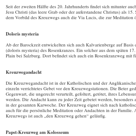
Seit der zweiten Hälfte des 20. Jahrhunderts findet sich mitunter au
Jesu Christi (das leere Grab oder der auferstandene Christus) als 15. S
dem Vorbild des Kreuzwegs auch die Via Lucis, die zur Meditation ös
Doloris mysteria
Ab der Barockzeit entwickelten sich auch Kalvarienberge auf Basis
(doloris mysteria) des Rosenkranzes. Ein solcher aus dem späten 17. 
Plain bei Salzburg. Dort befindet sich auch ein Rosenkranzweg mit 
Kreuzwegandacht
Die Kreuzwegandacht ist in der Katholischen und der Anglikanisch
einzeln verrichtetes Gebet vor den Kreuzwegstationen. Die Beter g
Gegenwart, die ungerecht verurteilt, gefoltert, getötet, ihres Lebensu
werden. Die Andacht kann zu jeder Zeit gebetet werden, besonders ab
in der gesamten Karwoche. Der Kreuzweg eignet sich nach katholis
auch für die persönliche Meditation oder Andachten in der Familie. 
Kreuzwegs ist auch „den Kreuzweg gehen“ geläufig.
Papst-Kreuzweg am Kolosseum