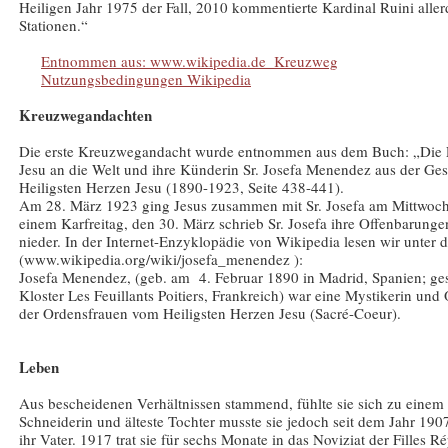
Heiligen Jahr 1975 der Fall, 2010 kommentierte Kardinal Ruini allerd
Stationen.“
Entnommen aus: www.wikipedia.de  Kreuzweg
Nutzungsbedingungen Wikipedia
Kreuzwegandachten
Die erste Kreuzwegandacht wurde entnommen aus dem Buch: „Die Li
Jesu an die Welt und ihre Künderin Sr. Josefa Menendez aus der Ge
Heiligsten Herzen Jesu (1890-1923, Seite 438-441).
Am 28. März 1923 ging Jesus zusammen mit Sr. Josefa am Mittwoc
einem Karfreitag, den 30. März schrieb Sr. Josefa ihre Offenbarun
nieder. In der Internet-Enzyklopädie von Wikipedia lesen wir unter
(www.wikipedia.org/wiki/josefa_menendez ):
Josefa Menendez, (geb. am 4. Februar 1890 in Madrid, Spanien; 
Kloster Les Feuillants Poitiers, Frankreich) war eine Mystikerin und
der Ordensfrauen vom Heiligsten Herzen Jesu (Sacré-Coeur).
Leben
Aus bescheidenen Verhältnissen stammend, fühlte sie sich zu einem
Schneiderin und älteste Tochter musste sie jedoch seit dem Jahr 1907 
ihr Vater. 1917 trat sie für sechs Monate in das Noviziat der Filles 