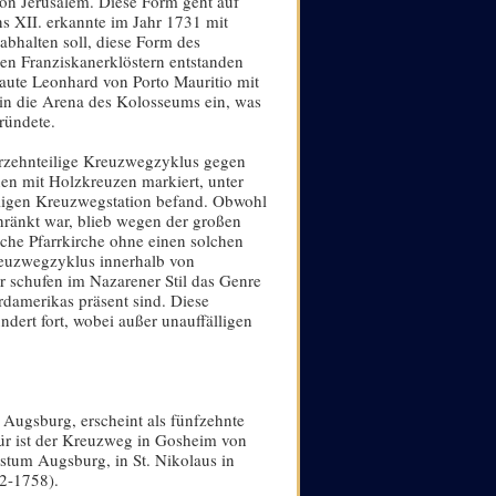
 von Jerusalem. Diese Form geht auf
s XII. erkannte im Jahr 1731 mit
bhalten soll, diese Form des
en Franziskanerklöstern entstanden
aute Leonhard von Porto Mauritio mit
 in die Arena des Kolosseums ein, was
ründete.
erzehnteilige Kreuzwegzyklus gegen
en mit Holzkreuzen markiert, unter
eiligen Kreuzwegstation befand. Obwohl
hränkt war, blieb wegen der großen
sche Pfarrkirche ohne einen solchen
reuzwegzyklus innerhalb von
r schufen im Nazarener Stil das Genre
rdamerikas präsent sind. Diese
dert fort, wobei außer unauffälligen
Augsburg, erscheint als fünfzehnte
für ist der Kreuzweg in Gosheim von
istum Augsburg, in St. Nikolaus in
52-1758).