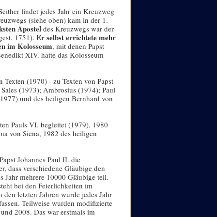
 Seither findet jedes Jahr ein Kreuzweg
euzwegs (siehe oben) kam in der 1.
ksten Apostel
des Kreuzwegs war der
Er selbst errichtete mehr
gest. 1751).
onen im Kolosseum
, mit denen Papst
Benedikt XIV. hatte das Kolosseum
n Texten (1970) - zu Texten von Papst
 Sales (1973); Ambrosius (1974); Paul
(1977) und des heiligen Bernhard von
en Pauls VI. begleitet (1979), 1980
ina von Siena, 1982 des heiligen
apst Johannes Paul II. die
er, dass verschiedene Gläubige den
Jahr mehrere 10000 Gläubige teil.
teht bei den Feierlichkeiten im
 den letzten Jahren wurde jedes Jahr
fassen. Teilweise wurden modifizierte
07 und 2008. Das war erstmals im