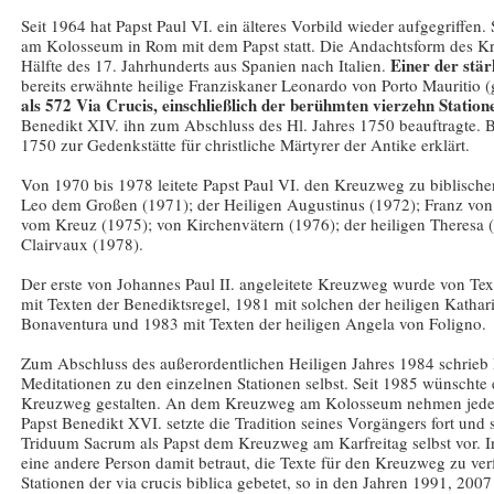
Seit 1964 hat Papst Paul VI. ein älteres Vorbild wieder aufgegriffen.
am Kolosseum in Rom mit dem Papst statt. Die Andachtsform des Kr
Einer der stär
Hälfte des 17. Jahrhunderts aus Spanien nach Italien.
bereits erwähnte heilige Franziskaner Leonardo von Porto Mauritio (
als 572 Via Crucis, einschließlich der berühmten vierzehn Stati
Benedikt XIV. ihn zum Abschluss des Hl. Jahres 1750 beauftragte. 
1750 zur Gedenkstätte für christliche Märtyrer der Antike erklärt.
Von 1970 bis 1978 leitete Papst Paul VI. den Kreuzweg zu biblische
Leo dem Großen (1971); der Heiligen Augustinus (1972); Franz von
vom Kreuz (1975); von Kirchenvätern (1976); der heiligen Theresa 
Clairvaux (1978).
Der erste von Johannes Paul II. angeleitete Kreuzweg wurde von Text
mit Texten der Benediktsregel, 1981 mit solchen der heiligen Kathar
Bonaventura und 1983 mit Texten der heiligen Angela von Foligno.
Zum Abschluss des außerordentlichen Heiligen Jahres 1984 schrieb P
Meditationen zu den einzelnen Stationen selbst. Seit 1985 wünschte 
Kreuzweg gestalten. An dem Kreuzweg am Kolosseum nehmen jedes 
Papst Benedikt XVI. setzte die Tradition seines Vorgängers fort und s
Triduum Sacrum als Papst dem Kreuzweg am Karfreitag selbst vor. In
eine andere Person damit betraut, die Texte für den Kreuzweg zu ver
Stationen der via crucis biblica gebetet, so in den Jahren 1991, 20