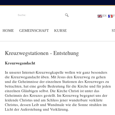
Suche:
EN
F
HOME
GEMEINSCHAFT
KURSE
ONLINEKAPELLEN
S
Kreuzwegstationen - Entstehung
Kreuzwegandacht
In unserer Internet-Kreuzwegkapelle wollen wir ganz besonders
die Kreuzwegandacht üben. Mit Jesus den Kreuzweg zu gehen
und die Geheimnisse der einzelnen Stationen des Kreuzweges zu
betrachten, hat eine große Bedeutung für die Kirche und für jeden
einzelnen Gläubigen selbst. Die Kirche Christi ist unter das
Geheimnis des Kreuzes gestellt. Im Kreuzweg begegnet uns der
leidende Christus und am Schluss jener wunderbare verklärte
Christus, dessen Leib und Wundmale wie die Sonne strahlen im
Licht der Auferstehung und Verklärung.