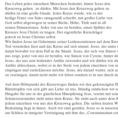
Das Leben jedes einzelnen Menschen bedeutet, hinter Jesus den
Kreuzweg gehen zu dürfen. Mit Jesus den Kreuzweg gehen zu
dürfen ist eine große Gnade. Jedes Kreuz wurde, wie es der
heilige Franz von Sales sinngemäß schreibt, mit großer Liebe von
Gott selbst abgewogen in seiner Breite, Höhe, Tiefe und in all
seinen Dimensionen. Jeder von uns ist berufen, einen Splitter des
Kreuzes Jesu Christi zu tragen. Der eigentliche Kreuzträger
jedoch ist Jesus Christus selbst.
Wir finden Jesus im Geheimnis seiner Leidensstationen auf dem Kreu
Tod verurteilen lässt und das Kreuz auf sich nimmt. Jesus, der unter
damit bewahrt vor dem Fall in die Sünde. Jesus, der sich von Simon
uns zeigt, jeder von uns ist berufen, wie Simon von Cyrene, hinter 
Jesus, der uns sein leidendes Antlitz zuwendet und wir dürfen wie di
Antlitz abtrocknen, wobei er in der Seele von jedem einzelnen von un
einprägen und zurücklassen möchte. Jesus, der darauf wartet, sich auf
zu vereinigen, damit nicht mehr wir leben sondern er in uns durch 
Auf dem Höhepunkt des Kreuzweges finden wir den gekreuzigten Herr
Blutstropfen von sich gibt aus Liebe zu uns. Ständig entdecken wir 
Hingabe für uns in der gänzlichen Hinopferung Jesu, vereint mit sei
Schmerzensmutter steht unter dem Kreuz. Sie steht auch unter dem
jedem einzelnen von uns den Kreuzweg gehen. Die sieben letzten W
Bedeutung liegt in ihnen. Auch wir sind gerufen, Jesus so in unsere
am Schluss in innigster Vereinigung mit ihm das „Consummatum est