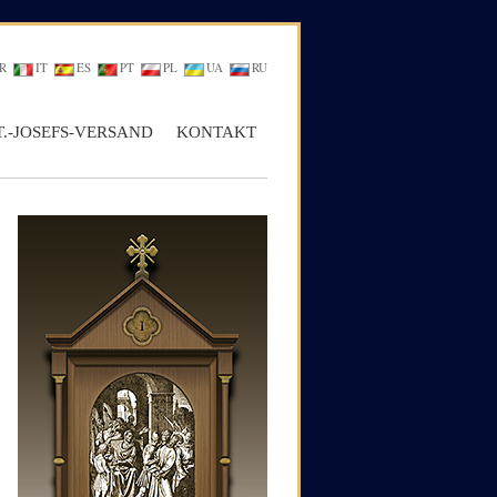
R
IT
ES
PT
PL
UA
RU
T.-JOSEFS-VERSAND
KONTAKT