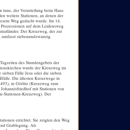
n inne, der Verurteilung beim Haus
en weitere Stationen, an denen der
 diesem Weg gedacht wurde. Im 14.
er Prozessionen auf dem Leidensweg
Heimatländer. Der Kreuzweg, der zur
t, umfasst siebenundzwanzig
 Tagzeiten des Stundengebets der
ationskirchen wurde der Kreuzweg im
e sieben Fälle Jesu oder die sieben
fälle. Die ältesten Kreuzwege in
1493), in Görlitz (Kreuzweg zum
Johannisfriedhof mit Stationen von
en-Stationen-Kreuzweg). Der
ationen errichtet. Sie zeigten den Weg
 und Grablegung. Als