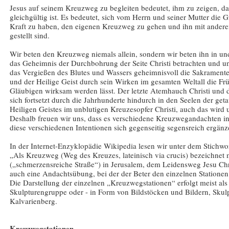
Jesus auf seinem Kreuzweg zu begleiten bedeutet, ihm zu zeigen, da
gleichgültig ist. Es bedeutet, sich vom Herrn und seiner Mutter die 
Kraft zu haben, den eigenen Kreuzweg zu gehen und ihn mit andere
gestellt sind.
Wir beten den Kreuzweg niemals allein, sondern wir beten ihn in un
das Geheimnis der Durchbohrung der Seite Christi betrachten und un
das Vergießen des Blutes und Wassers geheimnisvoll die Sakramente, 
und der Heilige Geist durch sein Wirken im gesamten Weltall die Fr
Gläubigen wirksam werden lässt. Der letzte Atemhauch Christi und d
sich fortsetzt durch die Jahrhunderte hindurch in den Seelen der ge
Heiligen Geistes im unblutigen Kreuzesopfer Christi, auch das wird
Deshalb freuen wir uns, dass es verschiedene Kreuzwegandachten i
diese verschiedenen Intentionen sich gegenseitig segensreich ergänz
In der Internet-Enzyklopädie Wikipedia lesen wir unter dem Stichw
„Als Kreuzweg (Weg des Kreuzes, lateinisch via crucis) bezeichnet
(„schmerzensreiche Straße“) in Jerusalem, dem Leidensweg Jesu Chr
auch eine Andachtsübung, bei der der Beter den einzelnen Stationen
Die Darstellung der einzelnen „Kreuzwegstationen“ erfolgt meist als 
Skulpturengruppe oder - in Form von Bildstöcken und Bildern, Skul
Kalvarienberg.
Kreuzwegstationen