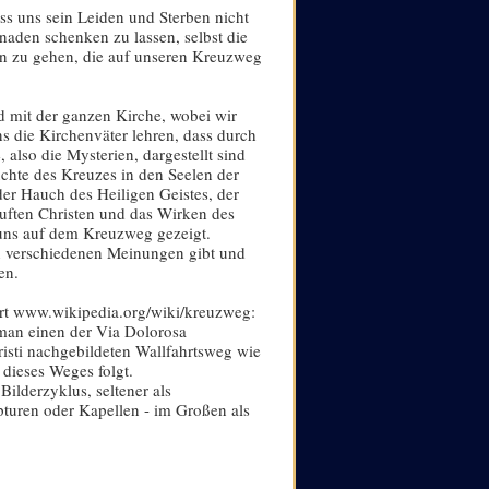
ss uns sein Leiden und Sterben nicht
Gnaden schenken zu lassen, selbst die
n zu gehen, die auf unseren Kreuzweg
d mit der ganzen Kirche, wobei wir
s die Kirchenväter lehren, dass durch
also die Mysterien, dargestellt sind
üchte des Kreuzes in den Seelen der
er Hauch des Heiligen Geistes, der
tauften Christen und das Wirken des
 uns auf dem Kreuzweg gezeigt.
n verschiedenen Meinungen gibt und
en.
ort www.wikipedia.org/wiki/kreuzweg:
 man einen der Via Dolorosa
isti nachgebildeten Wallfahrtsweg wie
 dieses Weges folgt.
Bilderzyklus, seltener als
pturen oder Kapellen - im Großen als