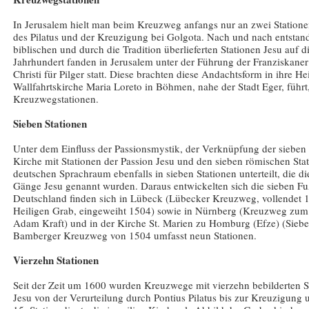
In Jerusalem hielt man beim Kreuzweg anfangs nur an zwei Statione
des Pilatus und der Kreuzigung bei Golgota. Nach und nach entstand
biblischen und durch die Tradition überlieferten Stationen Jesu auf
Jahrhundert fanden in Jerusalem unter der Führung der Franziskan
Christi für Pilger statt. Diese brachten diese Andachtsform in ihre 
Wallfahrtskirche Maria Loreto in Böhmen, nahe der Stadt Eger, führ
Kreuzwegstationen.
Sieben Stationen
Unter dem Einfluss der Passionsmystik, der Verknüpfung der sieben
Kirche mit Stationen der Passion Jesu und den sieben römischen St
deutschen Sprachraum ebenfalls in sieben Stationen unterteilt, die di
Gänge Jesu genannt wurden. Daraus entwickelten sich die sieben Fuß
Deutschland finden sich in Lübeck (Lübecker Kreuzweg, vollendet 
Heiligen Grab, eingeweiht 1504) sowie in Nürnberg (Kreuzweg zum 
Adam Kraft) und in der Kirche St. Marien zu Homburg (Efze) (Sieb
Bamberger Kreuzweg von 1504 umfasst neun Stationen.
Vierzehn Stationen
Seit der Zeit um 1600 wurden Kreuzwege mit vierzehn bebilderten St
Jesu von der Verurteilung durch Pontius Pilatus bis zur Kreuzigung