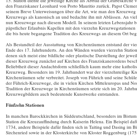
15. Station diente die jeweilige Kirche als Abbild der Grabeskirche
den Franziskaner Leonhard von Porto Mauritio zurück. Papst Clemen
seinem Breve Unterweisungen über die Art, wie man den Kreuzweg a
Kreuzwegs als kanonisch an und bedachte ihn mit Ablässen. An viel
nun Kreuzwege nach diesem Modell. In seinem letzten Lebensjahr b
päpstlicher Erlaubnis Kapellen mit den vierzehn Kreuzwegstationen
die bis heute begangene Tradition des Kreuzwegs an diesem Ort beg
Als Bestandteil der Ausstattung von Kirchenräumen entstand der vi
Ende des 17. Jahrhunderts. An den Wänden wurden vierzehn Station
denen sich meist eine bildliche oder plastische Darstellung der jew
dieser Kreuzweg zunächst auf Kirchen des Franziskanerordens besc
Beliebtheit dieser Andachtsform schließlich kaum mehr eine katholi
Kreuzweg. Besonders im 19. Jahrhundert war der vierzehnteilige K
Kirchenräumen sehr verbreitet. Joseph von Führich und seine Schüle
der Führich-Kreuzwege, die in vielen Kirchen Mitteleuropas und No
Tradition der Kreuzwege in Kirchenräumen setzte sich im 20. Jahrhun
Kreuzwegbildern auch bedeutende Kunstwerke entstanden.
Fünfzehn Stationen
In manchen Barockkirchen in Süddeutschland, besonders im Bistum 
Station die Kreuzauffindung durch Kaiserin Helena. Ein Beispiel da
1734, andere Beispiele dafür finden sich in Taiting und Dasing im B
Sirchenried sowie in der Klosterkirche von Kloster Roggenburg (17